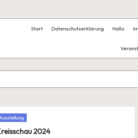
Start
Datenschutzerklärung
Hallo
I
Verans
osted
Ausstellung
reisschau 2024