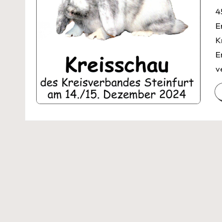
4
E
K
E
v