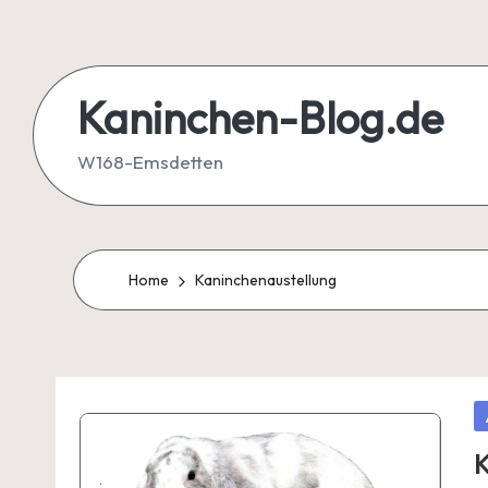
Skip
to
Kaninchen-Blog.de
content
W168-Emsdetten
Home
Kaninchenaustellung
P
in
K