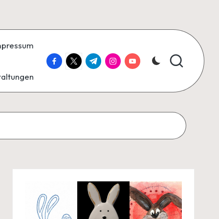
mpressum
facebook.com
twitter.com
t.me
instagram.com
youtube.com
taltungen