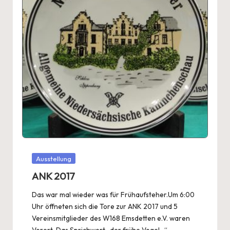
Posted
Ausstellung
in
ANK 2017
Das war mal wieder was für Frühaufsteher.Um 6:00
Uhr öffneten sich die Tore zur ANK 2017 und 5
Vereinsmitglieder des W168 Emsdetten e.V. waren