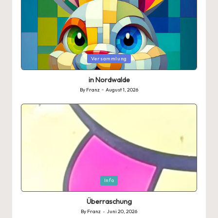
Posted
Versammlung
in
in Nordwalde
By
Franz
August 1, 2026
Posted
by
Posted
Info
in
Überraschung
By
Franz
Juni 20, 2026
Posted