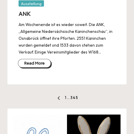
Posted
Ausstellung
in
ANK
Am Wochenende ist es wieder soweit. Die ANK,
„Allgemeine Niedersächsische Kaninchenschau“, in
Osnabrück öffnet ihre Pforten. 2551 Kaninchen
wurden gemeldet und 1533 davon stehen zum
Verkauf. Einige Vereinsmitglieder des W168…
Read More
Seitennummerierung
1
…
3
4
5
PREVIOUS
der
PAGE
Beiträge