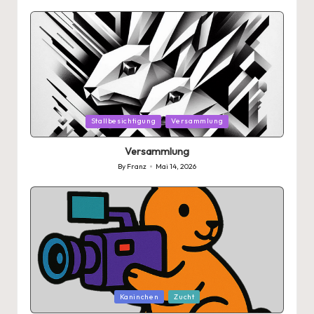
by
Posted
Stallbesichtigung
Versammlung
in
Versammlung
By
Franz
Mai 14, 2026
Posted
by
Posted
Kaninchen
Zucht
in