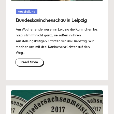
Posted
Ausstellung
in
Bundeskaninchenschau in Leipzig
Am Wochenende waren in Leipzig die Kaninchen los,
naja, stimmt nicht ganz, sie saßen in ihren
Ausstellungskäfigen. Starten wir am Dienstag. Wir
machen uns mit drei Kaninchenzüchter auf den
Weg…
Read More