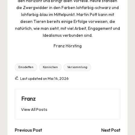
den Horizont und bringt allen Vorteile. Heute standen
die Zwergwidder in den Farben lohfarbig-schwarz und
lohfarbig-blau im Mittelpunkt. Martin Pott kann mit
diesen Tieren bereits einige Erfolge vorweisen, die
natürlich, wie man sieht, mit viel Arbeit, Engagement und
Idealismus verbunden sind.
Franz Hörsting
Tags:
Emsdetten
Kaninchen
Versammlung
Last updated on Mai 14, 2026
Franz
View All Posts
Post
Previous Post
Next Post