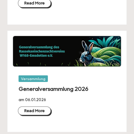
Read More
Posted
Versammlung
in
Generalversammlung 2026
am 06.01.2026
Read More