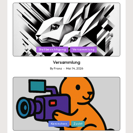
by
Posted
Stallbesichtigung
Versammlung
in
Versammlung
By
Franz
Mai 14, 2026
Posted
by
Posted
Kaninchen
Zucht
in