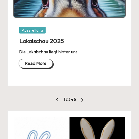
Posted
Ausstellung
in
Lokalschau 2025
Die Lokalschau liegt hinter uns
Read More
Seitennummerierung
1
2
3
4
5
PREVIOUS
NEXT
der
PAGE
PAGE
Beiträge