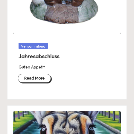
Posted
Versammlung
in
Jahresabschluss
Guten Appetit
Read More