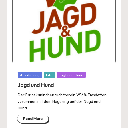
Posted
Ausstellung
Info
Jagt und Hund
in
Jagd und Hund
Der Rassekaninchenzuchtverein W168-Emsdetten,
zusammen mit dem Hegering auf der "Jagd und
Hund".
Read More