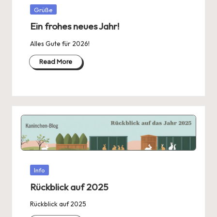
Posted
Grüße
in
Ein frohes neues Jahr!
Alles Gute für 2026!
Read More
Posted
Info
in
Rückblick auf 2025
Rückblick auf 2025