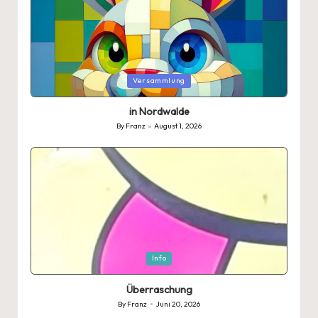
Posted
Versammlung
in
in Nordwalde
By
Franz
August 1, 2026
Posted
by
Posted
Info
in
Überraschung
By
Franz
Juni 20, 2026
Posted