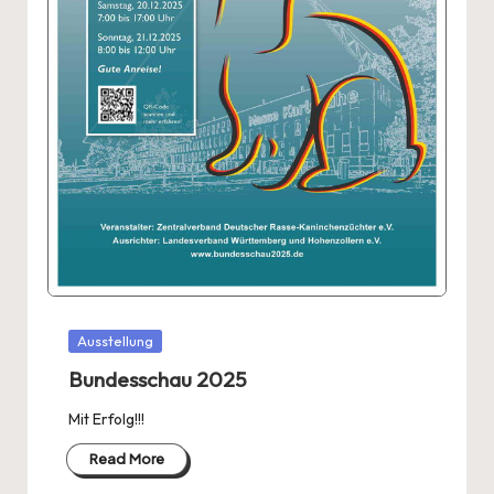
Posted
Ausstellung
in
Bundesschau 2025
Mit Erfolg!!!
Read More