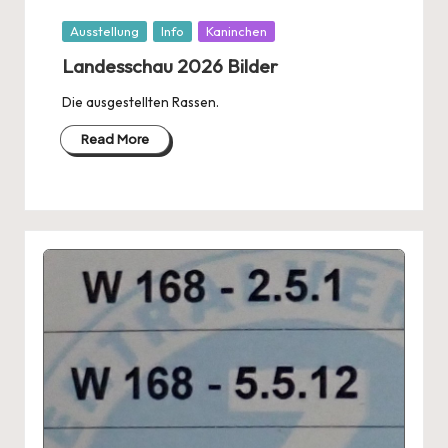
Posted
Ausstellung
Info
Kaninchen
in
Landesschau 2026 Bilder
Die ausgestellten Rassen.
Read More